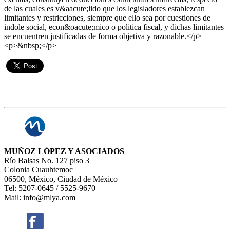
de las cuales es v&aacute;lido que los legisladores establezcan
limitantes y restricciones, siempre que ello sea por cuestiones de
indole social, econ&oacute;mico o politica fiscal, y dichas limitantes
se encuentren justificadas de forma objetiva y razonable.</p>
<p>&nbsp;</p>
MUÑOZ LÓPEZ Y ASOCIADOS
Río Balsas No. 127 piso 3
Colonia Cuauhtemoc
06500, México, Ciudad de México
Tel: 5207-0645 / 5525-9670
Mail: info@mlya.com