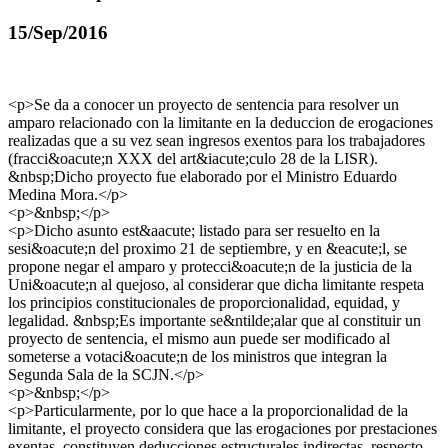
15/Sep/2016
<p>Se da a conocer un proyecto de sentencia para resolver un
amparo relacionado con la limitante en la deduccion de erogaciones
realizadas que a su vez sean ingresos exentos para los trabajadores
(fracci&oacute;n XXX del art&iacute;culo 28 de la LISR).
&nbsp;Dicho proyecto fue elaborado por el Ministro Eduardo
Medina Mora.</p>
<p>&nbsp;</p>
<p>Dicho asunto est&aacute; listado para ser resuelto en la
sesi&oacute;n del proximo 21 de septiembre, y en &eacute;l, se
propone negar el amparo y protecci&oacute;n de la justicia de la
Uni&oacute;n al quejoso, al considerar que dicha limitante respeta
los principios constitucionales de proporcionalidad, equidad, y
legalidad. &nbsp;Es importante se&ntilde;alar que al constituir un
proyecto de sentencia, el mismo aun puede ser modificado al
someterse a votaci&oacute;n de los ministros que integran la
Segunda Sala de la SCJN.</p>
<p>&nbsp;</p>
<p>Particularmente, por lo que hace a la proporcionalidad de la
limitante, el proyecto considera que las erogaciones por prestaciones
exentas, constituyen deducciones estructurales indirectas, respecto